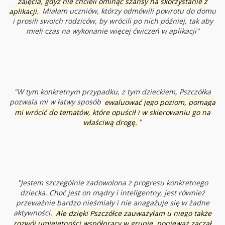
zajęcia, gdyż nie chcieli ominąć szansy na skorzystanie z
aplikacji.
Miałam uczniów, którzy odmówili powrotu do domu
i prosili swoich rodziców, by wrócili po nich później, tak aby
mieli czas na wykonanie więcej ćwiczeń w aplikacji
"
"W tym konkretnym przypadku, z tym dzieckiem, Pszczółka
pozwala mi w łatwy sposób
ewaluować jego poziom, pomaga
mi wrócić do tematów, które opuścił i w skierowaniu go na
właściwą drogę.
"
"Jestem szczególnie zadowolona z progresu konkretnego
dziecka. C
hoć jest on mądry i inteligentny,
jest również
przeważnie bardzo nieśmiały i nie anagażuje się w żadne
aktywności.
Ale dzięki Pszczółce zauważyłam u niego także
rozwój umiejętności współpracy w grupie, ponieważ zaczął