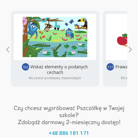
Wskaż elementy o podanych
Prawa czy l
102
117
cechach
pers
Wczesne podstawy matematyki
Wczesne 
Czy chcesz wypróbować Pszczółkę w Twojej
szkole?
Zdobądź darmowy 2-miesięczny dostęp!
+48 886 181 171