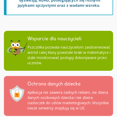
dysleksją, ADHD, posługujących się różnymi
językami ojczystymi oraz z wadami wzroku.
Wsparcie dla nauczycieli
Pszczółka pozwala nauczycielom zaobserwować
wśród całej klasy powstałe braki w matematyce i
stale monitorować postępy dokonywane przez
uczniów.
Ochrona danych dziecka
Aplikacja nie zawiera żadnych reklam, nie zbiera
danych osobowych dziecka i nie zbiera
ciasteczek do celów marketingowych. Wszystkie
nasze serwersy znajdują się w UE.