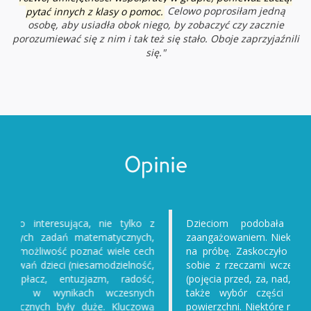
pytać innych z klasy o pomoc.
Celowo poprosiłam jedną
osobę, aby usiadła obok niego, by zobaczyć czy zacznie
porozumiewać się z nim i tak też się stało. Oboje zaprzyjaźnili
się."
Opinie
Dzieciom podobała się praca, pracowały z
zaangażowaniem. Niektóre dzieci klikały odpowiedzi
na próbę. Zaskoczyło mnie, że dzieci słabo radzą
sobie z rzeczami wcześniej znanymi z przedszkola
(pojęcia przed, za, nad, pod...). Problemy sprawiał im
także wybór części z całości - orientacja na
powierzchni. Niektóre miały problemy z orientacją w