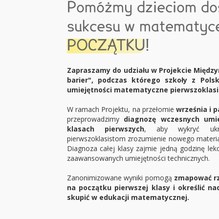
Pomóżmy dzieciom do
sukcesu w matematy
POCZĄTKU
!
Zapraszamy do udziału w Projekcie Międ
barier", podczas którego szkoły z Polsk
umiejętności matematyczne pierwszoklasi
W ramach Projektu, na przełomie
września i p
przeprowadzimy
diagnozę wczesnych umi
klasach pierwszych
, aby wykryć ukry
pierwszoklasistom zrozumienie nowego materiał
Diagnoza całej klasy zajmie jedną godzinę lek
zaawansowanych umiejętności technicznych.
Zanonimizowane wyniki pomogą
zmapować rz
na początku pierwszej klasy i określić na
skupić w edukacji matematycznej.