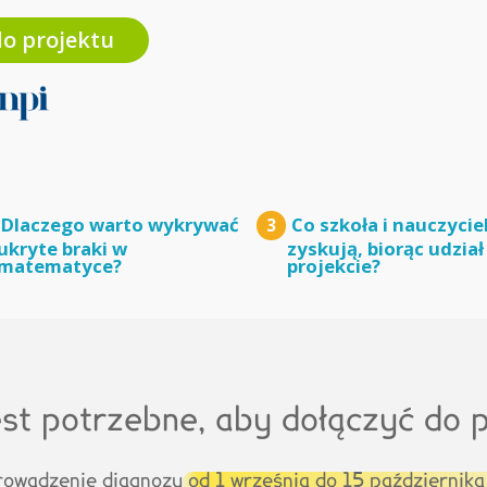
do projektu
Dlaczego warto wykrywać
Co szkoła i nauczycie
3
ukryte braki w
zyskują, biorąc udział
matematyce?
projekcie?
est potrzebne, aby dołączyć do 
rowadzenie diagnozy
od 1 września do 15 październik