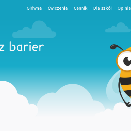
Główna
Ćwiczenia
Cennik
Dla szkół
Opinie
 barier