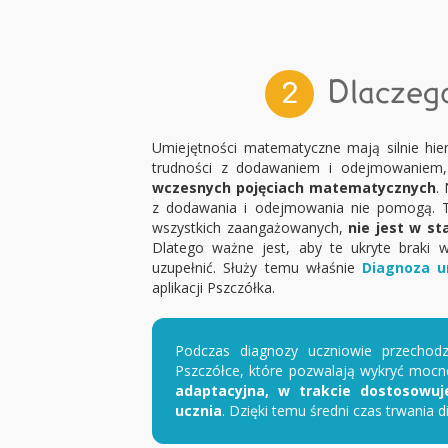
Dlaczego
2
Umiejętności matematyczne mają silnie hiera
trudności z dodawaniem i odejmowaniem
wczesnych pojęciach matematycznych
.
z dodawania i odejmowania nie pomogą. T
wszystkich zaangażowanych,
nie jest w st
Dlatego ważne jest, aby te ukryte braki w
uzupełnić. Służy temu właśnie
Diagnoza u
aplikacji Pszczółka.
Podczas diagnozy uczniowie przechod
Pszczółce, które pozwalają wykryć mocne
adaptacyjna, w trakcie dostosowuj
ucznia
. Dzięki temu średni czas trwania d