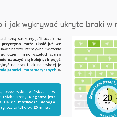
 i jak wykrywać ukryte braki 
rchiczną strukturę. Jeśli uczeń ma
,
przyczyna może tkwić już we
 Nawet bardzo intensywne ćwiczenia
aki uczeń, mimo wszelkich starań
anie nauczyć się kolejnych pojęć
.
ykryć na czas i jak najszybciej je
miejętności matematycznych
w
zą przez wybrane ćwiczenia w
 i słabe strony.
Diagnoza jest
e się do możliwości danego
iagnozy to tylko ok.
20 minut
.