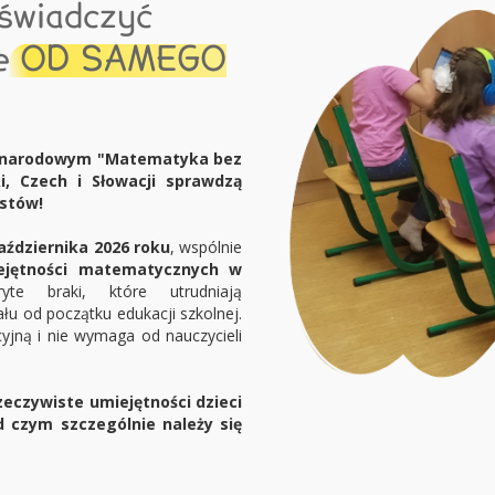
świadczyć
ce
OD SAMEGO
zynarodowym "Matematyka bez
i, Czech i Słowacji sprawdzą
stów!
aździernika 2026 roku
, wspólnie
ejętności matematycznych w
te braki, które utrudniają
u od początku edukacji szkolnej.
cyjną i nie wymaga od nauczycieli
eczywiste umiejętności dzieci
d czym szczególnie należy się