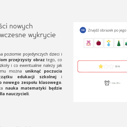
ści nowych
 wczesne wykrycie
 poziomie pojedynczych dzieci i
lom przejrzysty obraz
tego, co
zkoły i co ewentualnie należy jak
i temu można
uniknąć poczucia
zątku edukacji szkolnej
i
o nowego zespołu klasowego
.
sza
nauka matematyki będzie
dla nauczycieli
.