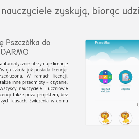
 nauczyciele zyskują, biorąc udz
ję Pszczółka do
ZA DARMO
 automatycznie otrzymuje licencję
 Twoja szkoła już posiada licencję,
zedłużona. W ramach licencji,
akże inne przedmioty – czytanie,
. Wszyscy nauczyciele i uczniowie
icencji także poza projektem, bez
szych klasach, ćwiczenia w domu