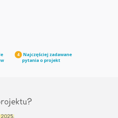
le
Najczęściej zadawane
4
 w
pytania o projekt
projektu?
a 2025.