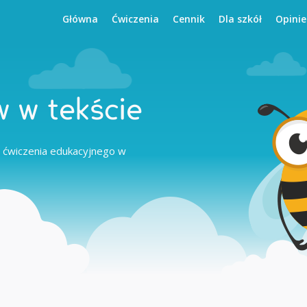
Główna
Ćwiczenia
Cennik
Dla szkół
Opinie
w w tekście
 ćwiczenia edukacyjnego w