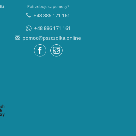
łki
Potrzebujesz pomocy?
a
+48 886 171 161
+48 886 171 161
pomoc@pszczolka.online