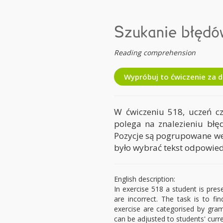
Szukanie błędó
Reading comprehension
Wypróbuj to ćwiczenie za 
W ćwiczeniu 518, uczeń cz
polega na znalezieniu błę
Pozycje są pogrupowane wed
było wybrać tekst odpowie
English description:
In exercise 518 a student is pre
are incorrect. The task is to fi
exercise are categorised by gram
can be adjusted to students' curr