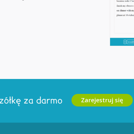
Zarejestruj się
zółkę za darmo