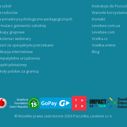
a szkół
Instrukcje do Pszczó
a rodziców
Warunki korzystani
a poradni psychologiczno-pedagogicznych
Kontakt
rmularz gotowości szkolnej
Levebee.com.ua
kupy grupowe
Levebee.com
kolenia i webinary
Vcelka.cz
zeń ze specjalnymi potrzebami
Vcielka.online
likacja internetowa
Blog
mpatybilne urządzenia
ojekt pilotażowy
koły polskie za granicą
© Wszelkie prawa zastrzeżone 2026 Pszczółka, Levebee s.r.o.