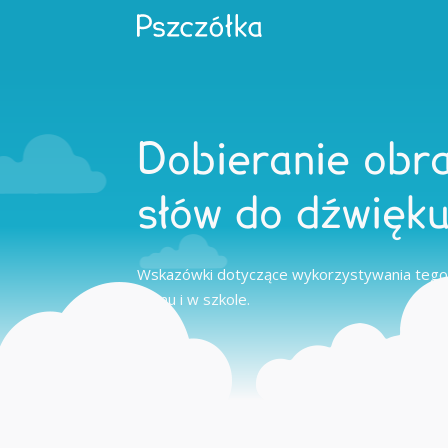
Dobieranie obr
słów do dźwięk
Wskazówki dotyczące wykorzystywania tego
domu i w szkole.