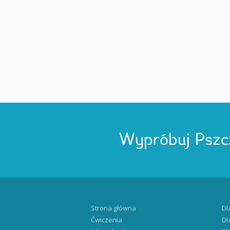
Wypróbuj Pszc
Strona główna
Dl
Ćwiczenia
Dl