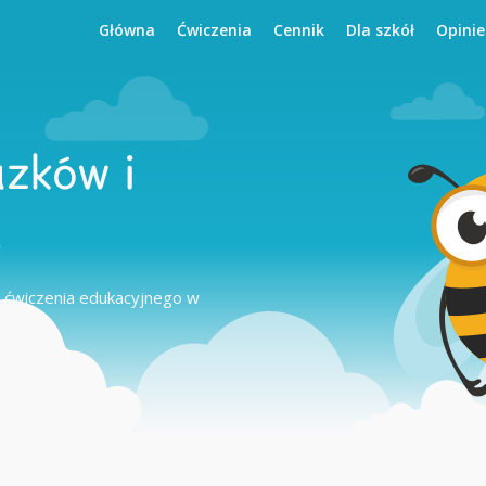
Główna
Ćwiczenia
Cennik
Dla szkół
Opinie
azków i
u
 ćwiczenia edukacyjnego w