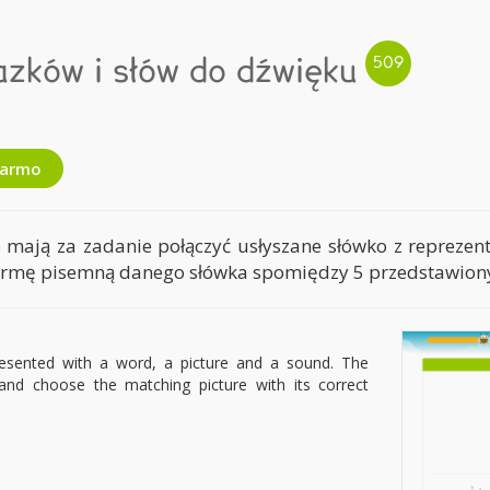
azków i słów do dźwięku
darmo
mają za zadanie połączyć usłyszane słówko z reprezentu
rmę pisemną danego słówka spomiędzy 5 przedstawiony
presented with a word, a picture and a sound. The
 and choose the matching picture with its correct