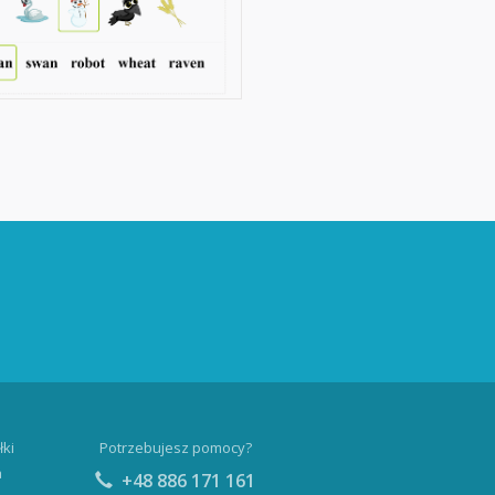
łki
Potrzebujesz pomocy?
a
+48 886 171 161