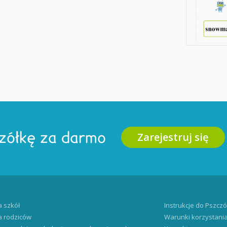
Zarejestruj się
zółkę za darmo
a szkół
Instrukcje do Pszczó
a rodziców
Warunki korzystani