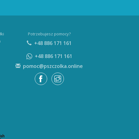
łki
Potrzebujesz pomocy?
a
+48 886 171 161
+48 886 171 161
pomoc@pszczolka.online