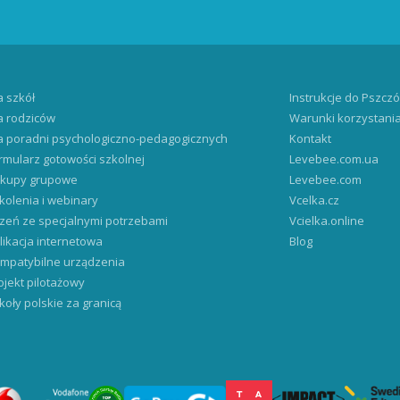
a szkół
Instrukcje do Pszczó
a rodziców
Warunki korzystani
a poradni psychologiczno-pedagogicznych
Kontakt
rmularz gotowości szkolnej
Levebee.com.ua
kupy grupowe
Levebee.com
kolenia i webinary
Vcelka.cz
zeń ze specjalnymi potrzebami
Vcielka.online
likacja internetowa
Blog
mpatybilne urządzenia
ojekt pilotażowy
koły polskie za granicą