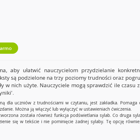
darmo
zona, aby ułatwić nauczycielom przydzielanie konkret
Teksty są podzielone na trzy poziomy trudności oraz pog
ły w nich użyte. Nauczyciele mogą sprawdzić ile czasu z
niki'.
 dla uczniów z trudnościami w czytaniu, jest zakładka. Pomaga ona
 zdanie. Można ją włączyć lub wyłączyć w ustawieniach ćwiczenia.
worzona została również funkcja podświetlania sylab. Co druga syl
ienie się w tekście i nie pominięcie żadnej sylaby. Tę opcję równ