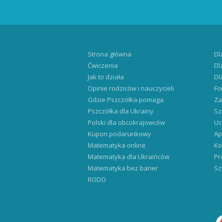
Strona główna
Dl
Ćwiczenia
Dl
Jak to działa
Dl
Opinie rodziców i nauczycieli
Fo
Gdzie Pszczółka pomaga
Za
Pszczółka dla Ukrainy
Sz
Polski dla obcokrajowców
Uc
Kupon podarunkowy
Ap
Matematyka online
Ko
Matematyka dla Ukraińców
Pr
Matematyka bez barier
Sz
RODO