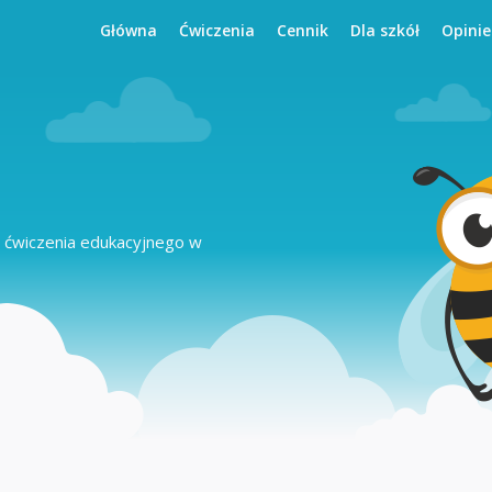
Główna
Ćwiczenia
Cennik
Dla szkół
Opinie
 ćwiczenia edukacyjnego w